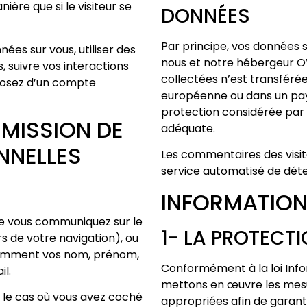
ère que si le visiteur se
DONNÉES
Par principe, vos données 
ées sur vous, utiliser des
nous et notre hébergeur O
s, suivre vos interactions
collectées n’est transférée
posez d’un compte
européenne ou dans un pay
protection considérée pa
SMISSION DE
adéquate.
NNELLES
Les commentaires des visite
service automatisé de dét
INFORMATION
ue vous communiquez sur le
1- LA PROTECT
ors de votre navigation), ou
otamment vos nom, prénom,
Conformément à la loi Info
l.
mettons en œuvre les mesu
 le cas où vous avez coché
appropriées afin de garant