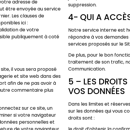
votre adresse de
suppression.
t être envoyée au service
4- QUI A ACCÈ
rnier. Les clauses de
onibles ici :
lidation de votre
Notre service interne est h
isible publiquement à coté
répondre à vos demandes 
services proposés sur le Sit
De plus, pour le bon foncti
traitement de son trafic, n
Communication.
ite, il vous sera proposé
gerie et site web dans des
5 – LES DROIT
rt afin de ne pas avoir à
VOS DONNÉES
 autre commentaire plus
Dans les limites et réserves
nnectez sur ce site, un
sur les données qui vous c
miner si votre navigateur
droits sont :
 données personnelles et
ture de votre navigateur.
le droit d’obtenir la confi