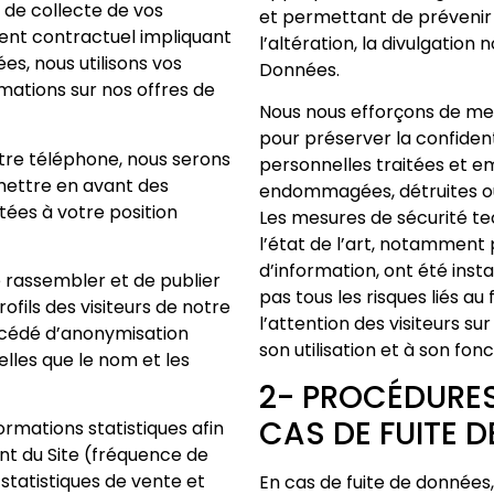
e de collecte de vos
et permettant de prévenir 
nt contractuel impliquant
l’altération, la divulgation
es, nous utilisons vos
Données.
mations sur nos offres de
Nous nous efforçons de met
pour préserver la confident
otre téléphone, nous serons
personnelles traitées et e
 mettre en avant des
endommagées, détruites ou 
tées à votre position
Les mesures de sécurité te
l’état de l’art, notamment
d’information, ont été inst
de rassembler et de publier
pas tous les risques liés a
ofils des visiteurs de notre
l’attention des visiteurs su
procédé d’anonymisation
son utilisation et à son fo
lles que le nom et les
2- PROCÉDURES
CAS DE FUITE 
rmations statistiques afin
font du Site (fréquence de
 statistiques de vente et
En cas de fuite de donnée