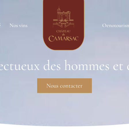
é
Nos vins
Oenotouris
ectueux des hommes et 
Nous contacter