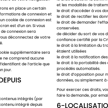
et les modalités de traite
rons en place un certain
le droit d’accéder à vos do
nformations de connexion et
le droit de rectifier les d
’un cookie de connexion est
le droit de demander l’eff
écran est d’un an. Si vous
conservées.
e de connexion sera
de décider du sort de vos 
vous déconnectez de votre
confiance certifié par la Cni
é.
le droit à la limitation du
étaient utilisées
 cookie supplémentaire sera
le droit à la notification d
kie ne comprend aucune
le droit à la portabilité de
identifiant de l’article que
procédés automatisés.
n jour.
le droit d’opposition pour 
DEPUIS
données, ou simplement à 
Pour exercer ces droits, vou
faire la demande, par ema
 contenus intégrés (par
6-LOCALISATIO
 contenu intégré depuis