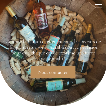
Comme le fait un chef en cuisine, les saveurs de
chaque terroir sont assemblées avec précision
pour que chaque cuvée exprime une forte
personnalité
Nous contacter