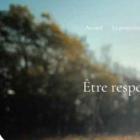
Accueil
La propriét
Être resp