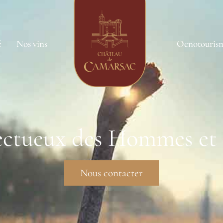
é
Nos vins
Oenotouris
ectueux des Hommes et 
Nous contacter